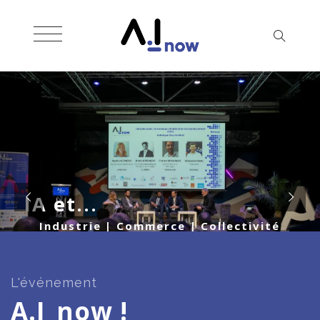
I
A
e
t
.
.
.
I
n
d
u
s
t
r
i
e
|
C
o
m
m
e
r
c
e
|
C
o
l
l
e
c
t
i
v
i
t
é
R
H
|
J
u
s
t
i
c
e
|
F
i
n
a
n
c
e
|
E
t
h
i
q
u
e
S
é
c
u
r
i
t
é
|
A
g
r
i
e
t
a
g
r
o
|
C
o
m
m
u
n
i
c
a
t
i
o
n
L'événement
A.I_now !