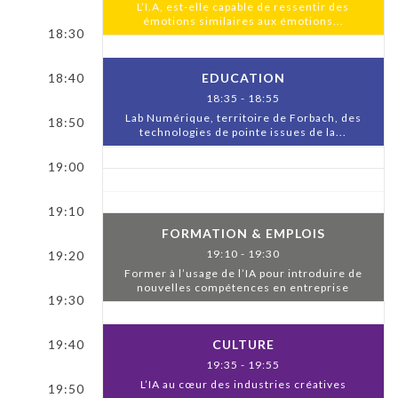
L’I.A, est-elle capable de ressentir des
émotions similaires aux émotions...
18:30
18:40
EDUCATION
18:35 - 18:55
Lab Numérique, territoire de Forbach, des
18:50
technologies de pointe issues de la...
19:00
19:10
FORMATION & EMPLOIS
19:10 - 19:30
19:20
Former à l’usage de l’IA pour introduire de
nouvelles compétences en entreprise
19:30
19:40
CULTURE
19:35 - 19:55
L’IA au cœur des industries créatives
19:50