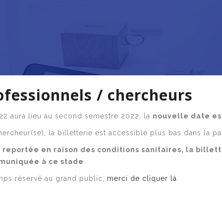
rofessionnels / chercheurs
022 aura lieu au second semestre 2022, la
nouvelle date es
ercheur(se), la billetterie est accessible plus bas dans la pa
 reportée en raison des conditions sanitaires, la billet
mmuniquée à ce stade
emps réservé au grand public,
merci de cliquer là
.