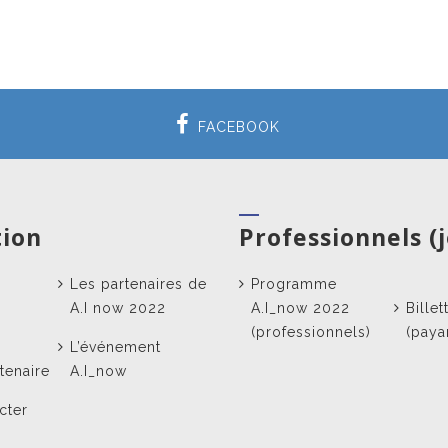
FACEBOOK
tion
Professionnels (
Les partenaires de
Programme
A.I now 2022
A.I_now 2022
Billet
(professionnels)
(paya
L’événement
tenaire
A.I_now
cter