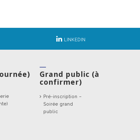
LINKEDIN
journée)
Grand public (à
confirmer)
terie
Pré-inscription –
nte)
Soirée grand
public