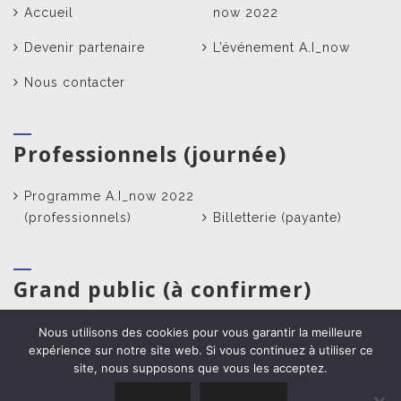
Accueil
now 2022
Devenir partenaire
L’événement A.I_now
Nous contacter
Professionnels (journée)
Programme A.I_now 2022
(professionnels)
Billetterie (payante)
Grand public (à confirmer)
Pré-inscription – Soirée
Nous utilisons des cookies pour vous garantir la meilleure
expérience sur notre site web. Si vous continuez à utiliser ce
grand public
site, nous supposons que vous les acceptez.